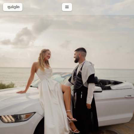
ᲤᲐᲡᲔᲑᲘ